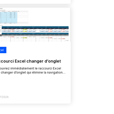
cel
courci Excel changer d’onglet
uvrez immédiatement le raccourci Excel
 changer d’onglet qui élimine la navigation
e à la souris et booste votre productivité
 les classeurs complexes. Pourquoi…
7/2026