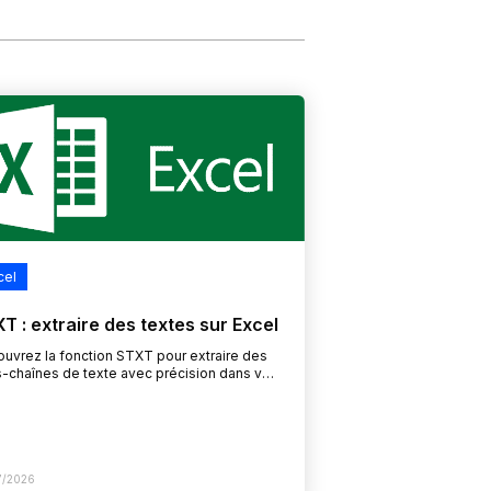
cel
T : extraire des textes sur Excel
uvrez la fonction STXT pour extraire des
-chaînes de texte avec précision dans vos
eaux financiers et de contrôle de gestion.
 un contexte métier…
7/2026