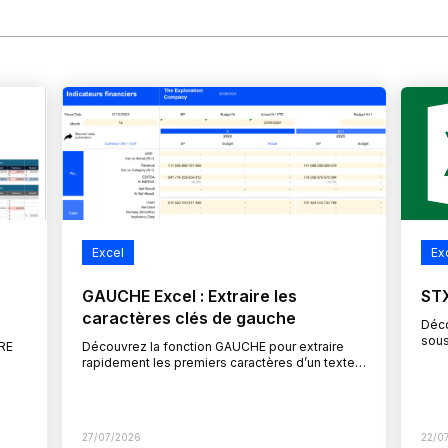
Excel
Ex
GAUCHE Excel : Extraire les
STX
caractères clés de gauche
Déco
sous
RE
Découvrez la fonction GAUCHE pour extraire
tabl
rapidement les premiers caractères d’un texte
Dans
et simplifier vos traitements de données. Dans
ion
un contexte de gestion de la…
27/07/2026
22/0