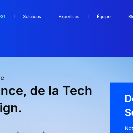
F31
Solutions
Expertises
Équipe
Bl
de
ance, de la Tech
D
ign.
S
Not