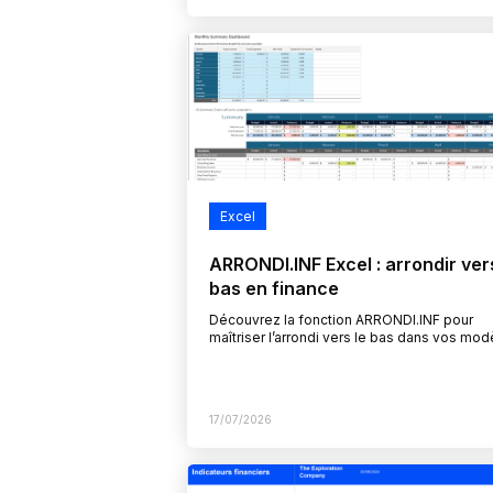
Excel
ARRONDI.INF Excel : arrondir ver
bas en finance
Découvrez la fonction ARRONDI.INF pour
maîtriser l’arrondi vers le bas dans vos mod
financiers et rapports de gestion. Cette fon
essentielle permet d’éviter les dépassem
17/07/2026