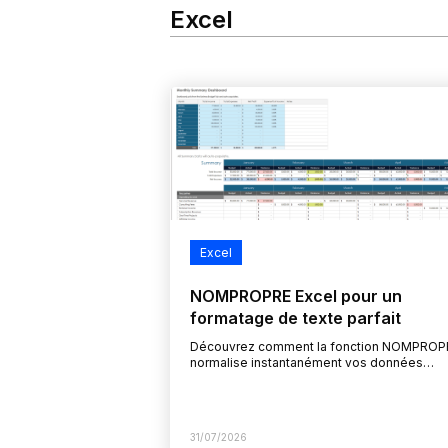
Excel
Excel
NOMPROPRE Excel pour un
formatage de texte parfait
Découvrez comment la fonction NOMPROP
normalise instantanément vos données
textuelles dans Excel, en capitalisant la
première lettre de chaque mot. Cette fonct
est incontournable pour…
31/07/2026