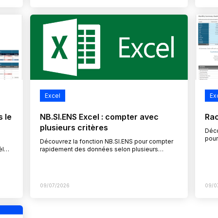
Excel
Ex
s le
NB.SI.ENS Excel : compter avec
Rac
plusieurs critères
Déco
pour
Découvrez la fonction NB.SI.ENS pour compter
lent
èles
rapidement des données selon plusieurs
dans
ction
critères, un outil indispensable pour le contrôle
ents…
de gestion et l’analyse financière au quotidien.
…
09/07/2026
09/0