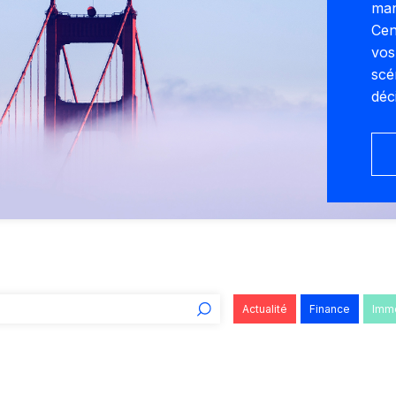
man
Cen
vos
scé
déc
Actualité
Finance
Imm