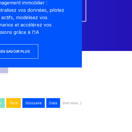
agement immobilier :
tralisez vos données, pilotez
 actifs, modélisez vos
narios et accélérez vos
isions grâce à l’IA
EN SAVOIR PLUS
o
Tech
Glossaire
Data
Voir tous