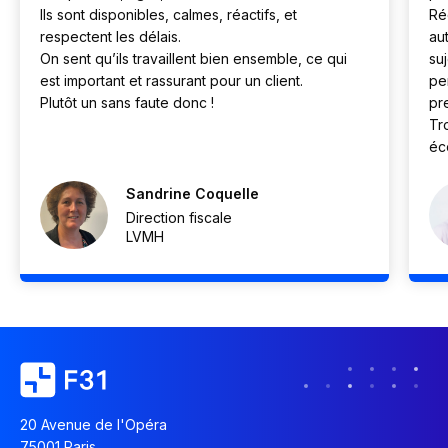
Ils sont disponibles, calmes, réactifs, et
Ré
respectent les délais.
au
On sent qu’ils travaillent bien ensemble, ce qui
su
est important et rassurant pour un client.
pe
Plutôt un sans faute donc !
pr
Tro
éc
Sandrine Coquelle
Direction fiscale
LVMH
20 Avenue de l'Opéra
75001 Paris