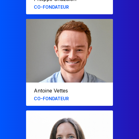
CO-FONDATEUR
Précédemment consultant chez
Accuracy, Philippe co-fonde F31 en
2009.​
Il a mis en place plus de cent modèles
financiers et outils de reporting au sein
de grands groupes français.​
Depuis 2010 il enseigne également la
modélisation financière à HEC Paris,
école dont il est diplômé.​
Antoine Vettes
CO-FONDATEUR
Précédemment consultant chez EY,
Antoine co-fonde F31 en 2009.​
Il participe aujourd’hui au
développement commercial, à la
définition et au suivi de la stratégie
d’entreprise.​