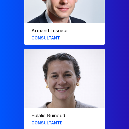
Armand Lesueur
CONSULTANT
Diplômé de l’ESCP et passé par 42 Paris,
Armand a rejoint F31 en 2024. Il a
développé des applications métiers pour
des acteurs de l’immobilier et contribue à
nos solutions intégrées,
approfondissant ses compétences en
DevOps et développement full stack.
Eulalie Buinoud
CONSULTANTE