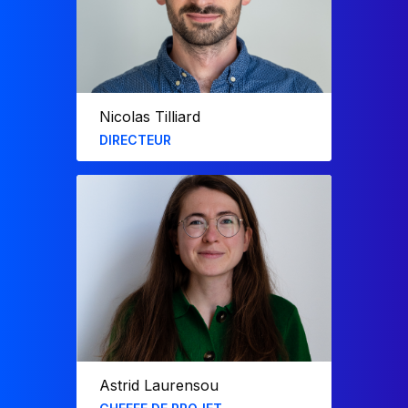
immobilière (Icade, RIVP, Weinberg CP).​
Nicolas Tilliard​
DIRECTEUR
Diplômé de l’EM Lyon, Nicolas a rejoint
F31 en avril 2019.
Il a développé des modèles financiers
pour RATP, Kallista, Aktivco et Colliers
Global Investors, des solutions de
reporting pour EDF, Carrefour et Catella
ainsi que des applications métier pour
Sanofi, Lagardère, BPI, Wabtec et
Shiseido.
Astrid Laurensou