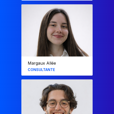
Diplômée d’AgroParisTech et d’HEC Paris,
Eulalie a rejoint F31 en juin 2024. Elle a
conçu des rapports interactifs pour
Sanofi et le fonds d’investissement IDIA
et a développé un modèle financier pour
le groupe RIVP.
Margaux Allée
CONSULTANTE
Diplômée de l’ESSEC, Margaux a rejoint
F31 en 2025 après y avoir réalisé un
stage en 2024.
Elle a développé des rapports interactifs
pour L’Oréal et Camusat et contribue à la
maintenance d’outils pour Shiseido. Elle
participe également au développement de
nos solutions intégrées grâce à ses
compétences en React et Python.