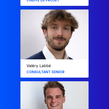
CHEFFE DE PROJET
Diplômée de HEC Paris, Astrid a rejoint
F31 en octobre 2021 après avoir réalisé
un stage de césure au sein de
l’entreprise en 2019.
Elle a développé des modèles financiers
pour In’li et Icade ainsi que des
applications métiers pour Shiseido.
Valéry Labbé
CONSULTANT SENIOR
Diplômé de l’ESSEC, Valéry a rejoint F31
en juillet 2022. Il a développé des
rapports Power BI pour L’Oréal, Sanofi et
Sofinnova, des modèles financiers pour
TSE, In’li et Arkea, ainsi que des
applications métiers pour des acteurs
comme IDIA ou HBI. Il contribue
également au développement de nos
solutions intégrées et à l’intégration de