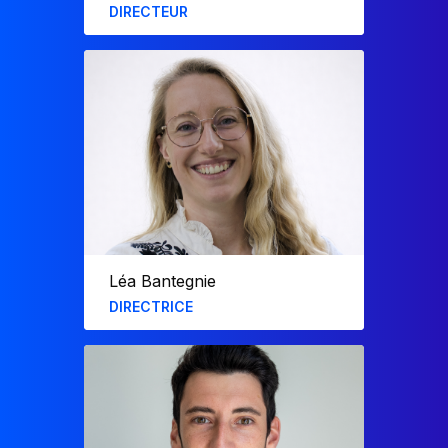
DIRECTEUR
Diplômé de Centrale Lyon et HEC Paris,
Corentin a rejoint l’aventure F31 en 2016.​
Il a mené des projets de BI et
d’applications métier (EDF, Sanofi,
Carrefour, Suez, Orange, Lagardère,
Wabtec) et développé des modèles
immobiliers (Gecina, Nexity, Catella,
Corum, PERL, eRE).​
Léa Bantegnie​
DIRECTRICE
Diplômée de l’ESSEC, Léa a rejoint F31 en
2016.
Elle est spécialisée dans le
développement de modèles de prévision
de trésorerie (Carrefour, EDF Orange), de
financement de projet
(Suez, Meridiam, Kallista) et d’évaluation