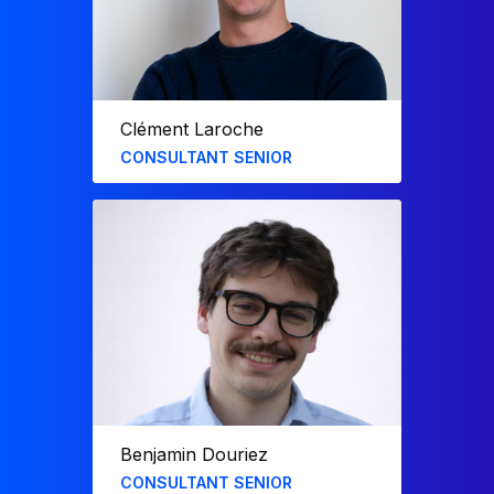
l’IA dans nos outils, grâce à ses
compétences en Python.
Clément Laroche
CONSULTANT SENIOR
Diplômé de l’EDHEC avec un master en
‘Data Analytics and Artificial Intelligence’,
Clément a rejoint l’équipe en juillet 2022.
Il a élaboré des rapports pour des
acteurs tels que Sofinnova, Lightrock et
SAF Aerogroup dans le secteur des
capitaux privés et de l’aéronautique.
Passionné par les innovations dans
l’univers de Power BI, il s’informe
régulièrement de son évolution au
travers de la communauté et de la
littérature technique.
Benjamin Douriez
CONSULTANT SENIOR