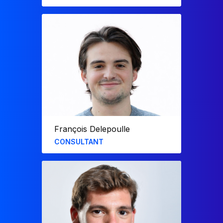
Diplômé de l’EDHEC, Benjamin a rejoint
l’entreprise en 2023 après avoir réalisé
un stage de césure en 2022.
Il a développé des rapports interactifs
pour LVMH, L’Oréal et Gecina, et a
également conçu des applications
métiers pour des acteurs du secteur
financier.
François Delepoulle
CONSULTANT
Diplômé de l’ESCP et de la Rotterdam
School of Management, François a
rejoint F31 en 2024. Spécialisé en
modélisation financière et en reporting
interactif, il a conçu des outils pour un
acteur du luxe.