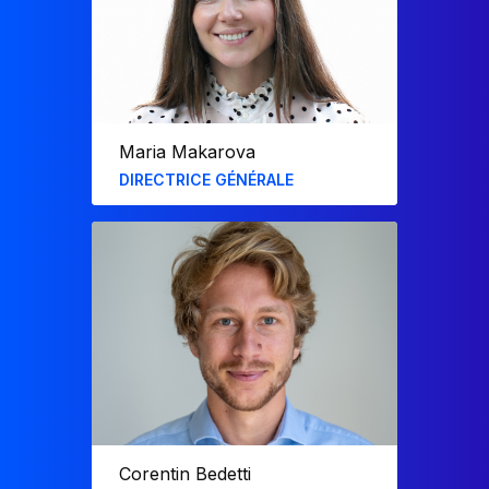
Antoine est diplômé de l’École des Ponts
et Chaussées et d’un master en finance
de la LSE.
Maria Makarova
DIRECTRICE GÉNÉRALE
Diplômée de NEOMA et de
l’Université technique d’Ijevsk en Russie,
Maria a rejoint F31 en 2012.​
Précédemment consultante, puis Project
Leader, elle assure maintenant la gestion
opérationnelle du cabinet ainsi que la
définition et la mise en œuvre de sa
stratégie.
Corentin Bedetti