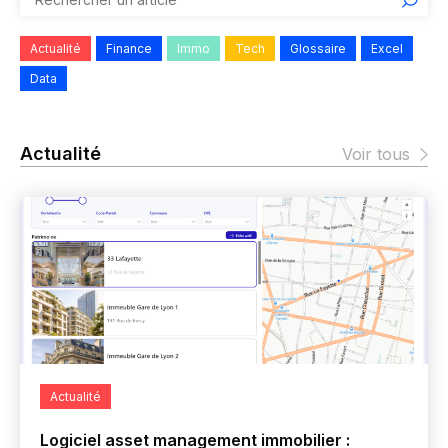
Actualité
Finance
Immo
Tech
Glossaire
Excel
Data
Actualité
Voir tous
Actualité
Logiciel asset management immobilier :