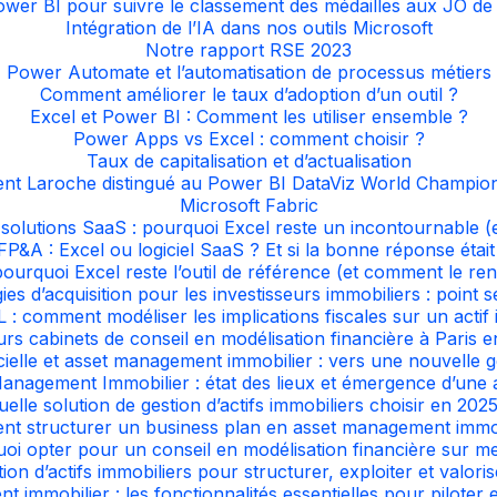
wer BI pour suivre le classement des médailles aux JO de
Intégration de l’IA dans nos outils Microsoft
Notre rapport RSE 2023
Power Automate et l’automatisation de processus métiers
Comment améliorer le taux d’adoption d’un outil ?
Excel et Power BI : Comment les utiliser ensemble ?
Power Apps vs Excel : comment choisir ?
Taux de capitalisation et d’actualisation
nt Laroche distingué au Power BI DataViz World Champio
Microsoft Fabric
 solutions SaaS : pourquoi Excel reste un incontournable (
FP&A : Excel ou logiciel SaaS ? Et si la bonne réponse était
pourquoi Excel reste l’outil de référence (et comment le re
ies d’acquisition pour les investisseurs immobiliers : point s
 : comment modéliser les implications fiscales sur un actif 
urs cabinets de conseil en modélisation financière à Paris 
ficielle et asset management immobilier : vers une nouvelle g
 Management Immobilier : état des lieux et émergence d’une
uelle solution de gestion d’actifs immobiliers choisir en 2025
t structurer un business plan en asset management immob
oi opter pour un conseil en modélisation financière sur m
tion d’actifs immobiliers pour structurer, exploiter et valor
immobilier : les fonctionnalités essentielles pour piloter 