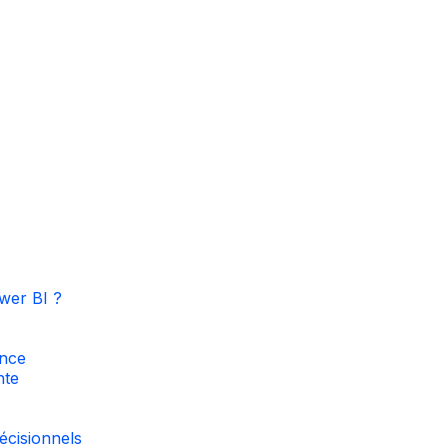
wer BI ?
ance
nte
écisionnels