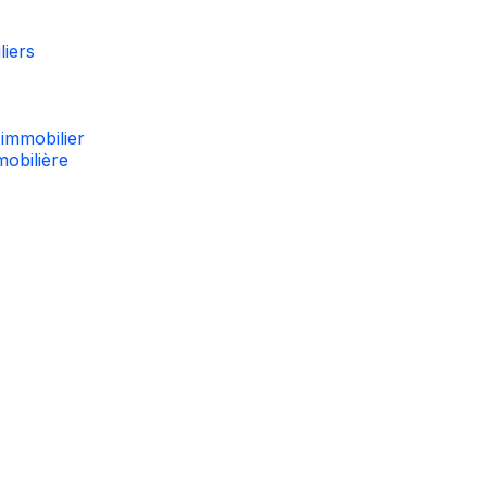
s
liers
immobilier
mobilière