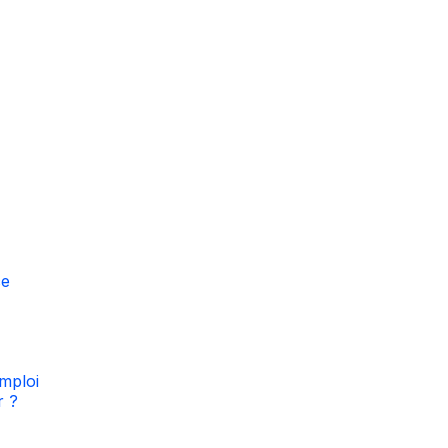
ce
mploi
r ?