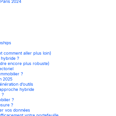
 Paris 2024
nships
et comment aller plus loin)
 hybride ?
ndre encore plus robuste)
ectoriel
immobilier ?
en 2025
énération d’outils
 approche hybride
 ?
ilier ?
esure ?
iser vos données
efficacement votre portefeuille