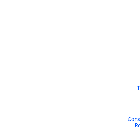
T
Cons
Re