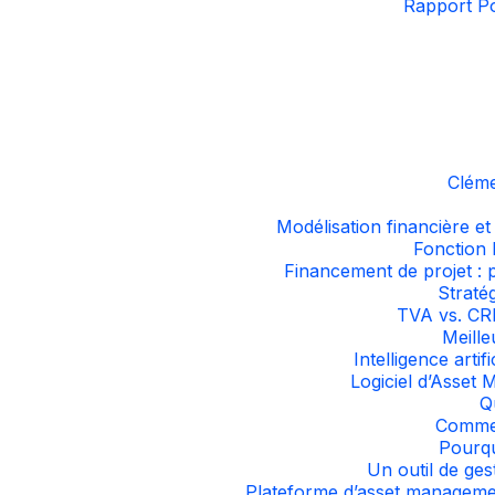
Rapport Po
Cléme
Modélisation financière et
Fonction 
Financement de projet : 
Stratég
TVA vs. CRL
Meille
Intelligence arti
Logiciel d’Asset
Q
Commen
Pourqu
Un outil de ges
Plateforme d’asset management 