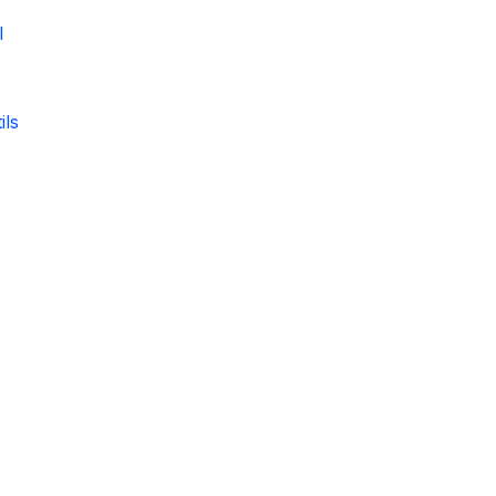
l
ils