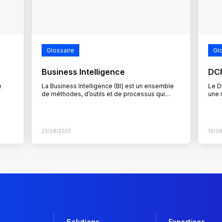
Glossaire
Gl
Business Intelligence
DCF
e
La Business Intelligence (BI) est un ensemble
Le D
de méthodes, d’outils et de processus qui
une 
face
permettent aux organisations de collecter,
pour
d’analyser et de transformer des données…
inve
repo
23/08/2023
16/0
Solutions
Expertises