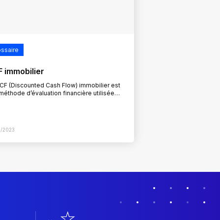
ossaire
 immobilier
CF (Discounted Cash Flow) immobilier est
méthode d’évaluation financière utilisée
 estimer la valeur actuelle nette d’un
stissement immobilier. Cette approche
se sur…
8/2023