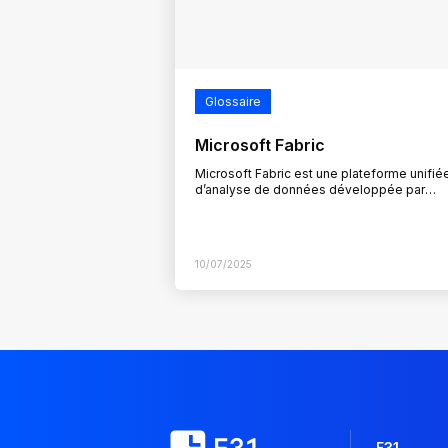
Glossaire
Microsoft Fabric
Microsoft Fabric est une plateforme unifié
d’analyse de données développée par
Microsoft. Elle combine en une seule inter
les outils nécessaires à la gestion, la…
10/07/2025
F31