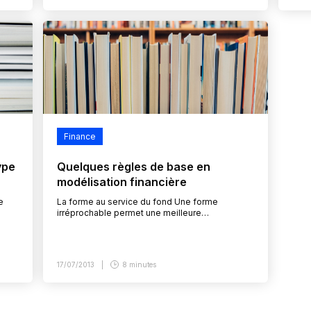
Finance
ype
Quelques règles de base en
modélisation financière
e
La forme au service du fond Une forme
irréprochable permet une meilleure
compréhension des données financières et
facilite l’appropriation d’un modèle complexe
par un utilisateur…
17/07/2013
8 minutes