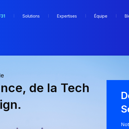
F31
Solutions
Expertises
Équipe
Bl
de
ance, de la Tech
D
ign.
S
Not