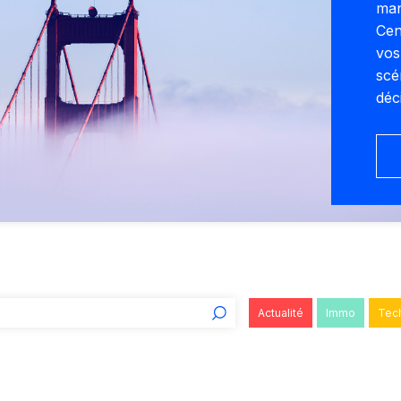
man
Cen
vos
scé
déc
Actualité
Immo
Tec