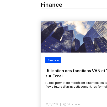
Finance
Finance
Utilisation des fonctions VAN et 
sur Excel
i Excel permet de modéliser aisément les c
flows futurs d’un investissement, les formu
de calcul de la VAN et du TRI demandent un
approche rigoureuse sous peine de fausser
résultat du calcul.
02/11/2015
10 minutes