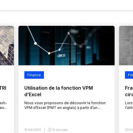
Finance
Fi
TRI
Utilisation de la fonction VPM
Fra
d’Excel
cir
ash-
Nous vous proposons de découvrir la fonction
Lors
les
VPM d’Excel (PMT en anglais) à partir d’un
l’ut
e
exemple concret, puis de décortiquer la
diff
 le
fonction VPM, et notamment le calcul qu’elle
futur
effectue.
15/04/2014
8 minutes
13/0