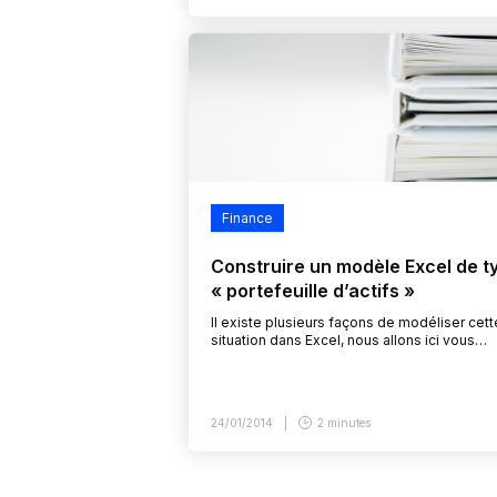
Finance
Construire un modèle Excel de t
« portefeuille d’actifs »
Il existe plusieurs façons de modéliser cett
situation dans Excel, nous allons ici vous
suggérer l’une d’entre elles, qui a fait ses
preuves dans de nombreux cas.
24/01/2014
2 minutes