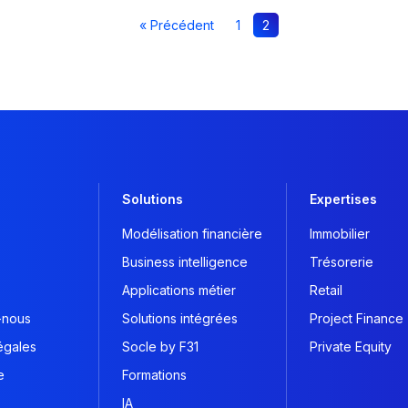
« Précédent
1
2
Solutions
Expertises
Modélisation financière
Immobilier
Business intelligence
Trésorerie
Applications métier
Retail
-nous
Solutions intégrées
Project Finance
égales
Socle by F31
Private Equity
e
Formations
IA