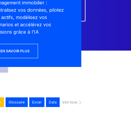
agement immobilier :
tralisez vos données, pilotez
 actifs, modélisez vos
narios et accélérez vos
isions grâce à l’IA
EN SAVOIR PLUS
h
Glossaire
Excel
Data
Voir tous