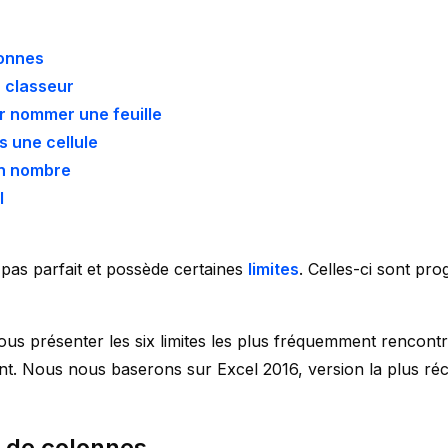
lonnes
 classeur
 nommer une feuille
 une cellule
un nombre
l
pas parfait et possède certaines
limites
. Celles-ci sont pr
vous présenter les six limites les plus fréquemment rencont
ent. Nous nous baserons sur Excel 2016, version la plus réc
 de colonnes