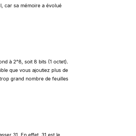
el, car sa mémoire a évolué
d à 2^8, soit 8 bits (1 octet).
ible que vous ajoutiez plus de
n trop grand nombre de feuilles
er 31. En effet, 31 est le