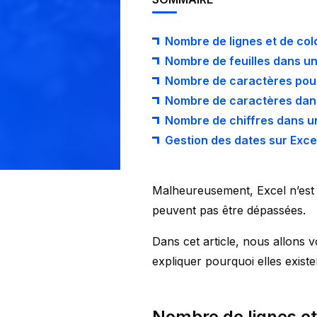
Nombre de lignes et de co
Nombre de feuilles dans un
Nombre de caractères pour
Nombre de caractères dans
Nombre de chiffres dans 
Gestion des dates sur Exce
Malheureusement, Excel n’est 
peuvent pas être dépassées.
Dans cet article, nous allons 
expliquer pourquoi elles exist
Nombre de lignes et